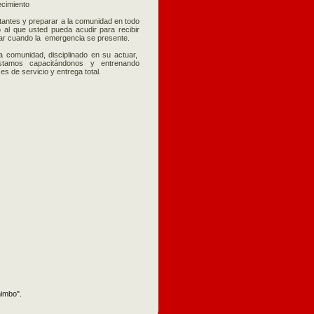
ecimiento
tantes y preparar a la comunidad en todo
 al que usted pueda acudir para recibir
ar cuando la emergencia se presente.
 comunidad, disciplinado en su actuar,
stamos capacitándonos y entrenando
 de servicio y entrega total.
imbo".