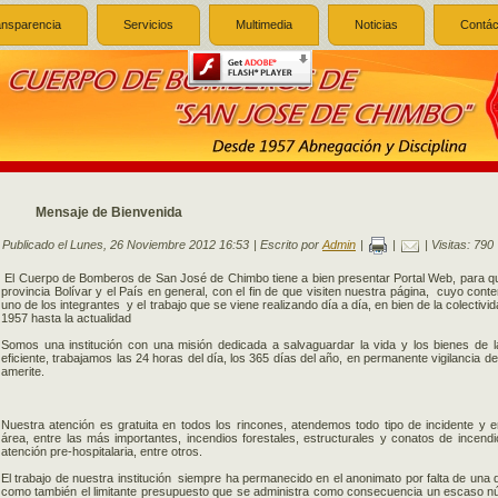
ansparencia
Servicios
Multimedia
Noticias
Contác
Mensaje de Bienvenida
Publicado el Lunes, 26 Noviembre 2012 16:53
|
Escrito por
Admin
|
|
| Visitas: 790
El Cuerpo de Bomberos de San José de Chimbo tiene a bien presentar Portal Web, para que
provincia Bolívar y el País en general, con el fin de que visiten nuestra página, cuyo con
uno de los integrantes y el trabajo que se viene realizando día a día, en bien de la colectiv
1957 hasta la actualidad
Somos una institución con una misión dedicada a salvaguardar la vida y los bienes de l
eficiente, trabajamos las 24 horas del día, los 365 días del año, en permanente vigilancia d
amerite.
Nuestra atención es gratuita en todos los rincones, atendemos todo tipo de incidente 
área, entre las más importantes, incendios forestales, estructurales y conatos de incend
atención pre-hospitalaria, entre otros.
El trabajo de nuestra institución siempre ha permanecido en el anonimato por falta de una di
como también el limitante presupuesto que se administra como consecuencia un escaso n