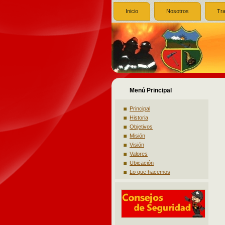
Inicio
Nosotros
Tr
Menú Principal
Principal
Historia
Objetivos
Misión
Visión
Valores
Ubicación
Lo que hacemos