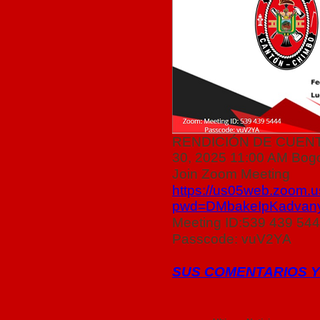
RENDICIÓN DE CUENT
30, 2025 11:00 AM Bog
Join Zoom Meeting
https://us05web.zoom.
pwd=DMbakeIpKadvan
Meeting ID:
539 439 54
Passcode: vuV2YA
SUS COMENTARIOS Y