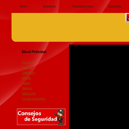
Inicio
Nosotros
Transparencia
Servicios
Menú Principal
Principal
Historia
Objetivos
Misión
Visión
Valores
Ubicación
Lo que hacemos