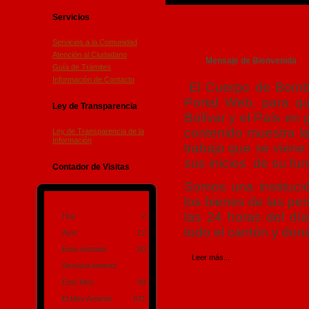
Servicios
Servicios a la Comunidad
Atención al Ciudadano
Mensaje de Bienvenida
Guía de Trámites
Información de Contacto
El Cuerpo de Bombe
Portal Web, para qu
Ley de Transparencia
Bolívar y el País en 
contenido muestra la
Ley de Transparencia de la
Información
trabajo que se viene 
sus inicios de su fu
Contador de Visitas
Somos una instituci
los bienes de las per
las 24 horas del día
Hoy
2
todo el cantón y don
Ayer
12
Esta semana
60
Leer más...
Semana Anterior
Este Mes
99
El Mes Anterior
671